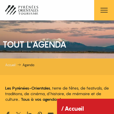
Aller
au
contenu
principal
TOUT L'AGENDA
Accueil
Agenda
Les Pyrénées-Orientales
, terre de fêtes, de festivals, de
traditions, de cinéma, d’histoire, de mémoire et de
culture…
Tous à vos agendas !
Accueil