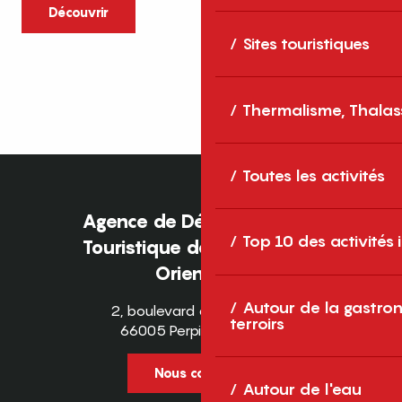
caractère et grands espaces naturels, les
Découvrir
Pyrénées-Orientales sont une destination
Sites touristiques
idéale pour partager des moments en
famille tout au long...
Thermalisme, Thalas
Toutes les activités
Agence de Développement
Top 10 des activités
Touristique des Pyrénées-
Orientales
Autour de la gastron
2, boulevard des Pyrénées
terroirs
66005 Perpignan Cedex
Nous contacter
Autour de l'eau