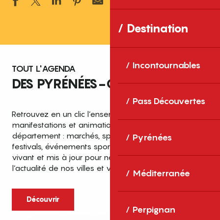
Ajouter aux 
Destination
Incontournables
TOUT L'AGENDA
DES PYRÉNÉES-ORIENTALES
Pass Découvertes
Retrouvez en un clic l’ensemble des fêtes,
manifestations et animations recensées dans le
département : marchés, spectacles, expositions,
Pyrénées
festivals, événements sportifs et culturels… un agenda
vivant et mis à jour pour ne rien manquer de
l’actualité de nos villes et villages.
Méditerranée
Découvrir
Perpignan