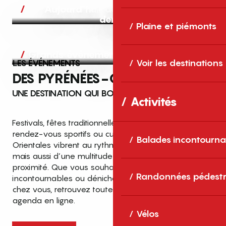
Aujourd’hui, demain et après-
demain
Plaine et piémonts
Grands événements
LES ÉVÉNEMENTS
Voir les destinations
DES PYRÉNÉES-ORIENTALES
UNE DESTINATION QUI BOUGE TOUTE L’ANNÉE
Activités
Festivals, fêtes traditionnelles, concerts, expositions,
rendez-vous sportifs ou culturels… les Pyrénées-
Balades incontourna
Orientales vibrent au rythme de grands temps forts
mais aussi d’une multitude d’événements de
proximité. Que vous souhaitiez vivre les
Top des événements et sorties
Randonnées pédestr
incontournables ou dénicher des sorties près de
en famille
chez vous, retrouvez toutes les infos dans notre
cet été dans les Pyrénées-Orientales
agenda en ligne.
!
Vélos
Entre mer Méditerranée, villages de