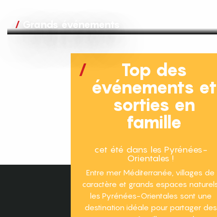
Grands événements
Top des
événements e
sorties en
famille
cet été dans les Pyrénées-
Orientales !
Entre mer Méditerranée, villages de
caractère et grands espaces naturels
les Pyrénées-Orientales sont une
destination idéale pour partager des