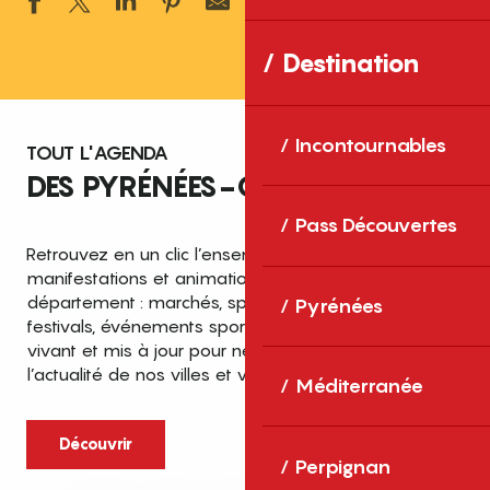
Ajouter aux 
Destination
Incontournables
TOUT L'AGENDA
DES PYRÉNÉES-ORIENTALES
Pass Découvertes
Retrouvez en un clic l’ensemble des fêtes,
manifestations et animations recensées dans le
département : marchés, spectacles, expositions,
Pyrénées
festivals, événements sportifs et culturels… un agenda
vivant et mis à jour pour ne rien manquer de
l’actualité de nos villes et villages.
Méditerranée
Découvrir
Perpignan