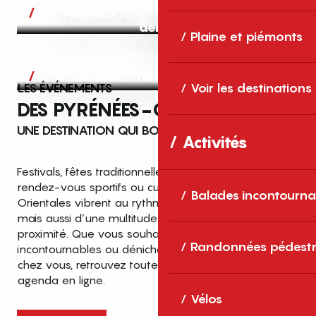
Aujourd’hui, demain et après-
demain
Plaine et piémonts
Grands événements
LES ÉVÉNEMENTS
Voir les destinations
DES PYRÉNÉES-ORIENTALES
UNE DESTINATION QUI BOUGE TOUTE L’ANNÉE
Activités
Festivals, fêtes traditionnelles, concerts, expositions,
rendez-vous sportifs ou culturels… les Pyrénées-
Balades incontourna
Orientales vibrent au rythme de grands temps forts
mais aussi d’une multitude d’événements de
proximité. Que vous souhaitiez vivre les
Top des événements et sorties
Randonnées pédestr
incontournables ou dénicher des sorties près de
en famille
chez vous, retrouvez toutes les infos dans notre
cet été dans les Pyrénées-Orientales
agenda en ligne.
!
Vélos
Entre mer Méditerranée, villages de