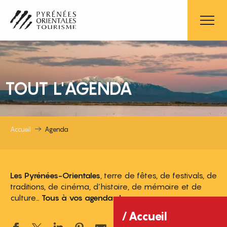
Aller
au
contenu
principal
TOUT L'AGENDA
Accueil
Agenda
Les Pyrénées-Orientales
, terre de fêtes, de festivals, de
traditions, de cinéma, d’histoire, de mémoire et de
culture…
Tous à vos agendas !
Accueil