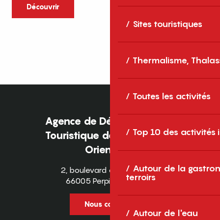
caractère et grands espaces naturels, les
Découvrir
Pyrénées-Orientales sont une destination
Sites touristiques
idéale pour partager des moments en
famille tout au long...
Thermalisme, Thalas
Toutes les activités
Agence de Développement
Top 10 des activités
Touristique des Pyrénées-
Orientales
Autour de la gastron
2, boulevard des Pyrénées
terroirs
66005 Perpignan Cedex
Nous contacter
Autour de l'eau