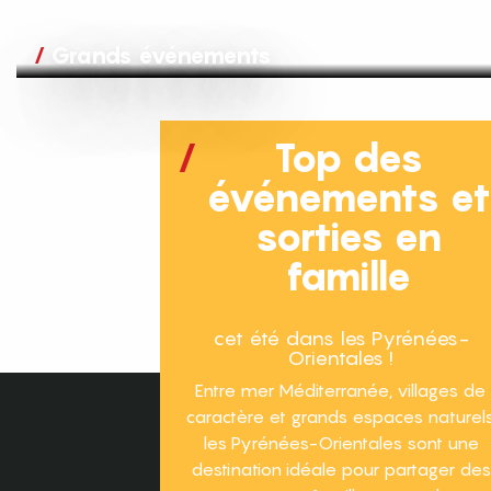
Grands événements
Top des
événements e
sorties en
famille
cet été dans les Pyrénées-
Orientales !
Entre mer Méditerranée, villages de
caractère et grands espaces naturels
les Pyrénées-Orientales sont une
destination idéale pour partager des