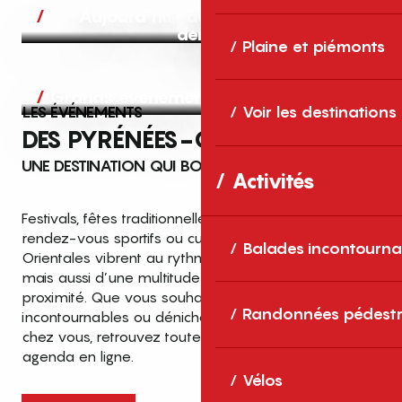
Aujourd’hui, demain et après-
demain
Plaine et piémonts
Grands événements
LES ÉVÉNEMENTS
Voir les destinations
DES PYRÉNÉES-ORIENTALES
UNE DESTINATION QUI BOUGE TOUTE L’ANNÉE
Activités
Festivals, fêtes traditionnelles, concerts, expositions,
rendez-vous sportifs ou culturels… les Pyrénées-
Balades incontourna
Orientales vibrent au rythme de grands temps forts
mais aussi d’une multitude d’événements de
proximité. Que vous souhaitiez vivre les
Top des événements et sorties
Randonnées pédestr
incontournables ou dénicher des sorties près de
en famille
chez vous, retrouvez toutes les infos dans notre
cet été dans les Pyrénées-Orientales
agenda en ligne.
!
Vélos
Entre mer Méditerranée, villages de