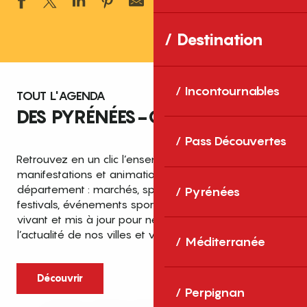
Ajouter aux 
Destination
Incontournables
TOUT L'AGENDA
DES PYRÉNÉES-ORIENTALES
Pass Découvertes
Retrouvez en un clic l’ensemble des fêtes,
manifestations et animations recensées dans le
département : marchés, spectacles, expositions,
Pyrénées
festivals, événements sportifs et culturels… un agenda
vivant et mis à jour pour ne rien manquer de
l’actualité de nos villes et villages.
Méditerranée
Découvrir
Perpignan