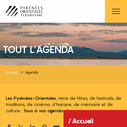
Aller
au
contenu
principal
TOUT L'AGENDA
Accueil
Agenda
Les Pyrénées-Orientales
, terre de fêtes, de festivals, de
traditions, de cinéma, d’histoire, de mémoire et de
culture…
Tous à vos agendas !
Accueil