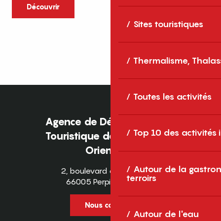
caractère et grands espaces naturels, les
Découvrir
Pyrénées-Orientales sont une destination
Sites touristiques
idéale pour partager des moments en
famille tout au long...
Thermalisme, Thalas
Toutes les activités
Agence de Développement
Top 10 des activités
Touristique des Pyrénées-
Orientales
Autour de la gastron
2, boulevard des Pyrénées
terroirs
66005 Perpignan Cedex
Nous contacter
Autour de l'eau