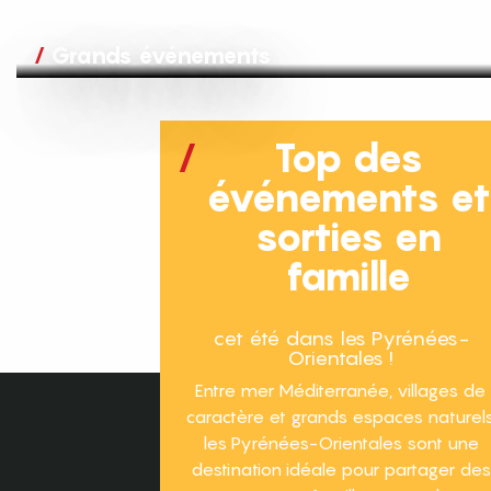
Grands événements
Top des
événements e
sorties en
famille
cet été dans les Pyrénées-
Orientales !
Entre mer Méditerranée, villages de
caractère et grands espaces naturels
les Pyrénées-Orientales sont une
destination idéale pour partager des