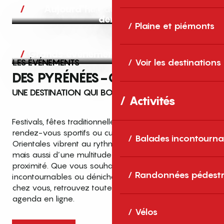
Aujourd’hui, demain et après-
demain
Plaine et piémonts
Grands événements
LES ÉVÉNEMENTS
Voir les destinations
DES PYRÉNÉES-ORIENTALES
UNE DESTINATION QUI BOUGE TOUTE L’ANNÉE
Activités
Festivals, fêtes traditionnelles, concerts, expositions,
rendez-vous sportifs ou culturels… les Pyrénées-
Balades incontourna
Orientales vibrent au rythme de grands temps forts
mais aussi d’une multitude d’événements de
proximité. Que vous souhaitiez vivre les
Top des événements et sorties
Randonnées pédestr
incontournables ou dénicher des sorties près de
en famille
chez vous, retrouvez toutes les infos dans notre
cet été dans les Pyrénées-Orientales
agenda en ligne.
!
Vélos
Entre mer Méditerranée, villages de