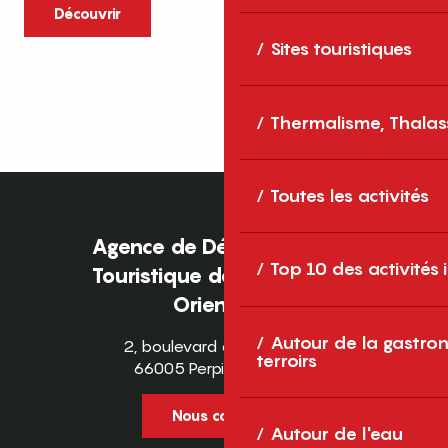
caractère et grands espaces naturels, les
Découvrir
Pyrénées-Orientales sont une destination
Sites touristiques
idéale pour partager des moments en
famille tout au long...
Thermalisme, Thalas
Toutes les activités
Agence de Développement
Top 10 des activités
Touristique des Pyrénées-
Orientales
Autour de la gastron
2, boulevard des Pyrénées
terroirs
66005 Perpignan Cedex
Nous contacter
Autour de l'eau