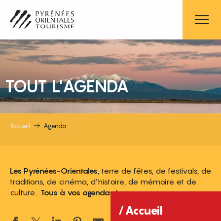
Aller
au
contenu
principal
TOUT L'AGENDA
Accueil
Agenda
Les Pyrénées-Orientales
, terre de fêtes, de festivals, de
traditions, de cinéma, d’histoire, de mémoire et de
culture…
Tous à vos agendas !
Accueil