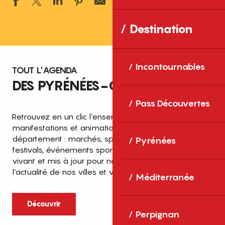
Ajouter aux 
Destination
Incontournables
TOUT L'AGENDA
DES PYRÉNÉES-ORIENTALES
Pass Découvertes
Retrouvez en un clic l’ensemble des fêtes,
manifestations et animations recensées dans le
département : marchés, spectacles, expositions,
Pyrénées
festivals, événements sportifs et culturels… un agenda
vivant et mis à jour pour ne rien manquer de
l’actualité de nos villes et villages.
Méditerranée
Découvrir
Perpignan