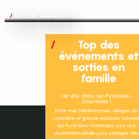
Grands événements
Top des
événements e
sorties en
famille
cet été dans les Pyrénées-
Orientales !
Entre mer Méditerranée, villages de
caractère et grands espaces naturels
les Pyrénées-Orientales sont une
destination idéale pour partager des