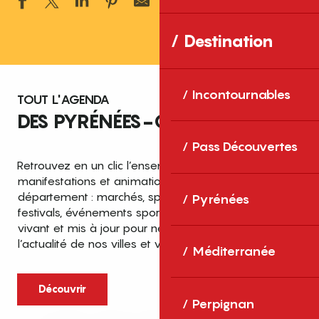
Ajouter aux 
Destination
Incontournables
TOUT L'AGENDA
DES PYRÉNÉES-ORIENTALES
Pass Découvertes
Retrouvez en un clic l’ensemble des fêtes,
manifestations et animations recensées dans le
département : marchés, spectacles, expositions,
Pyrénées
festivals, événements sportifs et culturels… un agenda
vivant et mis à jour pour ne rien manquer de
l’actualité de nos villes et villages.
Méditerranée
Découvrir
Perpignan