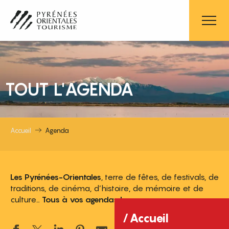
Aller
au
contenu
principal
TOUT L'AGENDA
Accueil
Agenda
Les Pyrénées-Orientales
, terre de fêtes, de festivals, de
traditions, de cinéma, d’histoire, de mémoire et de
culture…
Tous à vos agendas !
Accueil