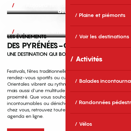
Aujourd’hui, demain et après-
demain
Plaine et piémonts
Grands événements
LES ÉVÉNEMENTS
Voir les destinations
DES PYRÉNÉES-ORIENTALES
UNE DESTINATION QUI BOUGE TOUTE L’ANNÉE
Activités
Festivals, fêtes traditionnelles, concerts, expositions,
rendez-vous sportifs ou culturels… les Pyrénées-
Balades incontourna
Orientales vibrent au rythme de grands temps forts
mais aussi d’une multitude d’événements de
proximité. Que vous souhaitiez vivre les
Top des événements et sorties
Randonnées pédestr
incontournables ou dénicher des sorties près de
en famille
chez vous, retrouvez toutes les infos dans notre
cet été dans les Pyrénées-Orientales
agenda en ligne.
!
Vélos
Entre mer Méditerranée, villages de