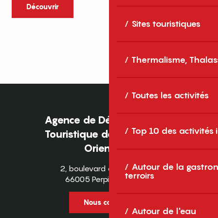
caractère et grands espaces naturels, les
Découvrir
Pyrénées-Orientales sont une destination
Sites touristiques
idéale pour partager des moments en
famille tout au long...
Thermalisme, Thalas
Toutes les activités
Agence de Développement
Top 10 des activités
Touristique des Pyrénées-
Orientales
Autour de la gastron
2, boulevard des Pyrénées
terroirs
66005 Perpignan Cedex
Nous contacter
Autour de l'eau