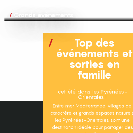
Grands événements
Top des
événements e
sorties en
famille
cet été dans les Pyrénées-
Orientales !
Entre mer Méditerranée, villages de
caractère et grands espaces naturels
les Pyrénées-Orientales sont une
destination idéale pour partager des