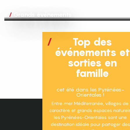
Grands événements
Top des
événements e
sorties en
famille
cet été dans les Pyrénées-
Orientales !
Entre mer Méditerranée, villages de
caractère et grands espaces naturels
les Pyrénées-Orientales sont une
destination idéale pour partager des