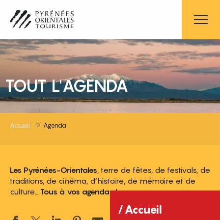
Aller
au
contenu
principal
TOUT L'AGENDA
Accueil
Agenda
Les Pyrénées-Orientales
, terre de fêtes, de festivals, de
traditions, de cinéma, d’histoire, de mémoire et de
culture…
Tous à vos agendas !
Accueil