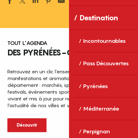
Ajouter aux 
Destination
Incontournables
TOUT L'AGENDA
DES PYRÉNÉES-ORIENTALES
Pass Découvertes
Retrouvez en un clic l’ensemble des fêtes,
manifestations et animations recensées dans le
département : marchés, spectacles, expositions,
Pyrénées
festivals, événements sportifs et culturels… un agenda
vivant et mis à jour pour ne rien manquer de
l’actualité de nos villes et villages.
Méditerranée
Découvrir
Perpignan