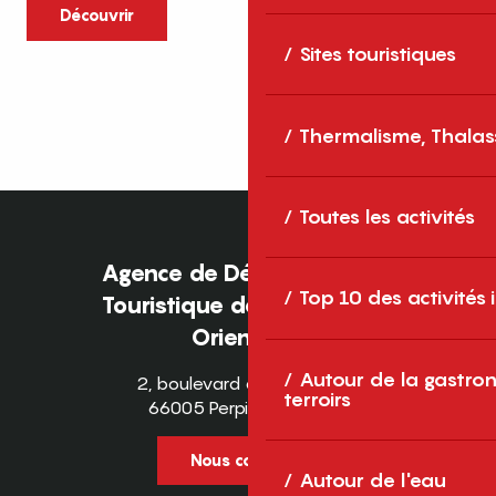
caractère et grands espaces naturels, les
Découvrir
Pyrénées-Orientales sont une destination
Sites touristiques
idéale pour partager des moments en
famille tout au long...
Thermalisme, Thalas
Toutes les activités
Agence de Développement
Top 10 des activités
Touristique des Pyrénées-
Orientales
Autour de la gastron
2, boulevard des Pyrénées
terroirs
66005 Perpignan Cedex
Nous contacter
Autour de l'eau