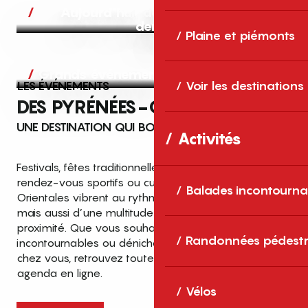
Aujourd’hui, demain et après-
demain
Plaine et piémonts
Grands événements
LES ÉVÉNEMENTS
Voir les destinations
DES PYRÉNÉES-ORIENTALES
UNE DESTINATION QUI BOUGE TOUTE L’ANNÉE
Activités
Festivals, fêtes traditionnelles, concerts, expositions,
rendez-vous sportifs ou culturels… les Pyrénées-
Balades incontourna
Orientales vibrent au rythme de grands temps forts
mais aussi d’une multitude d’événements de
proximité. Que vous souhaitiez vivre les
Top des événements et sorties
Randonnées pédestr
incontournables ou dénicher des sorties près de
en famille
chez vous, retrouvez toutes les infos dans notre
cet été dans les Pyrénées-Orientales
agenda en ligne.
!
Vélos
Entre mer Méditerranée, villages de