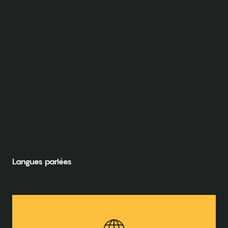
Langues parlées
Langues parlées