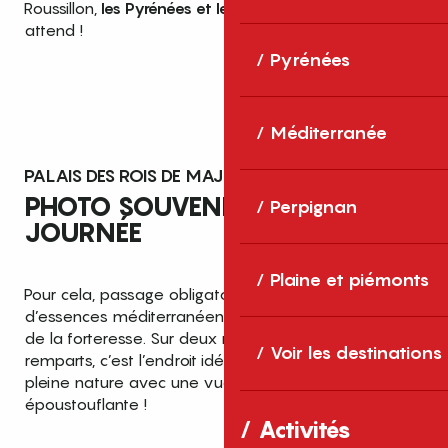
Roussillon,
les Pyrénées et le Pic du Canigou
qui vous
attend !
Pyrénées
Méditerranée
PALAIS DES ROIS DE MAJORQUE
PHOTO SOUVENIR DE LA
Perpignan
JOURNÉE
Plaine et piémonts
Pour cela, passage obligatoire par les jardins
d’essences méditerranéennes situés dans l’enceinte
de la forteresse. Sur deux niveaux au-dessus des
Voir les destinations
remparts, c’est l’endroit idéal pour flâner librement en
pleine nature avec une vue panoramique
époustouflante !
Activités