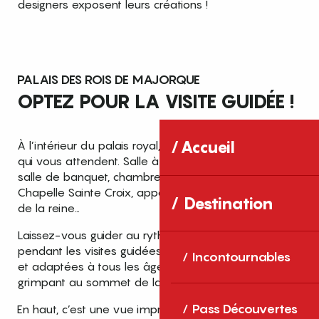
designers exposent leurs créations !
PALAIS DES ROIS DE MAJORQUE
OPTEZ POUR LA VISITE GUIDÉE !
Accueil
À l’intérieur du palais royal, c’est mille et une histoires
qui vous attendent. Salle à manger du Roi, grande
salle de banquet, chambres du Roi et de la Reine,
Chapelle Sainte Croix, appartements royaux, galeries
Destination
de la reine…
Laissez-vous guider au rythme des anecdotes
pendant les visites guidées organisées tous les jours
Incontournables
et adaptées à tous les âges. Terminez votre visite en
grimpant au sommet de la tour de l’hommage.
Pass Découvertes
En haut, c’est une vue imprenable sur la plaine du