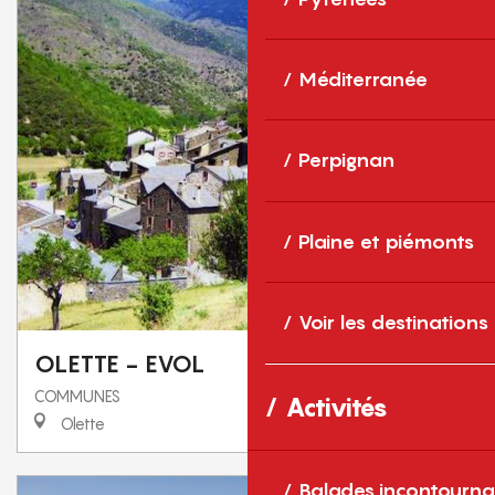
Méditerranée
Perpignan
Plaine et piémonts
Voir les destinations
OLETTE - EVOL
COMMUNES
Activités
Olette
Balades incontourna