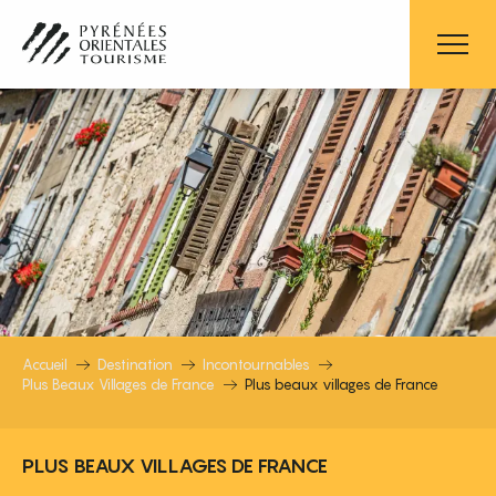
Aller
au
contenu
principal
PLUS BEAUX VILLAGES DE FRANCE
Accueil
Destination
Incontournables
Plus Beaux Villages de France
Plus beaux villages de France
PLUS BEAUX VILLAGES DE FRANCE