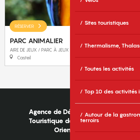
Sites touristiques
RÉSERVER
PARC ANIMALIER
Thermalisme, Thalas
AIRE DE JEUX / PARC À JEUX
Casteil
Toutes les activités
1
2
❯
❯❯
Top 10 des activités
Agence de Développement
Autour de la gastron
terroirs
Touristique des Pyrénées-
Orientales