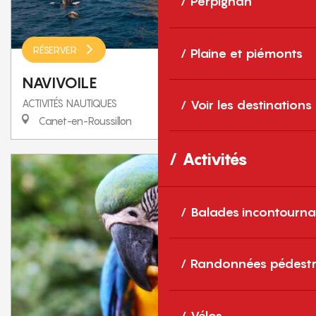
Perpignan
RÉSERVER
Plaine et piémonts
NAVIVOILE
ACTIVITÉS NAUTIQUES
Voir les destinations
Canet-en-Roussillon
Activités
Balades incontourna
Randonnées pédestr
Vélos