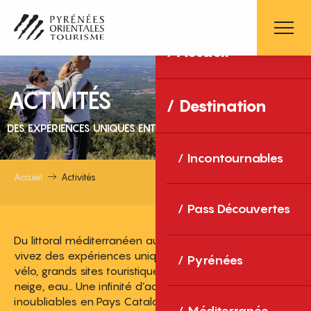
Aller
au
contenu
Accueil
principal
ACTIVITÉS
Destination
DES EXPÉRIENCES UNIQUES ENTRE MER ET MONTAGNE
Incontournables
Accueil
Activités
Pass Découvertes
Du littoral méditerranéen aux sommets pyrénéens,
vivez des expériences uniques : balades, randonnées,
Pyrénées
vélo, grands sites touristiques, gastronomie, bien-être,
neige, eau… Une infinité d’activités pour des souvenirs
inoubliables en Pays Catalan !
Méditerranée