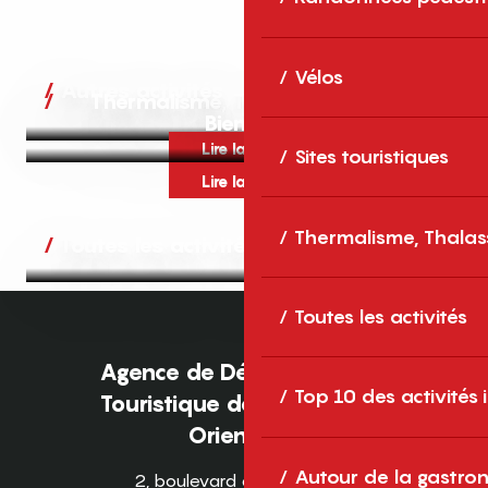
Vélos
Autres activités
Thermalisme, Thalassothérapie,
Bien-être
Lire la suite
Sites touristiques
Lire la suite
Thermalisme, Thalas
Toutes les activités
Toutes les activités
Agence de Développement
Top 10 des activités
Touristique des Pyrénées-
Orientales
Autour de la gastron
2, boulevard des Pyrénées