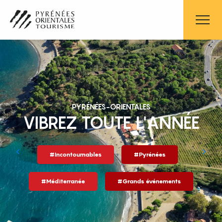
Aller
au
contenu
principal
PYRÉNÉES-ORIENTALES
VIBREZ TOUTE L'ANNÉE
#Incontournables
#Pyrénées
#Méditerranée
#Grands événements