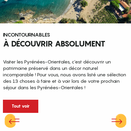
INCONTOURNABLES
À DÉCOUVRIR ABSOLUMENT
Visiter les Pyrénées-Orientales, c’est découvrir un
patrimoine préservé dans un décor naturel
incomparable ! Pour vous, nous avons listé une sélection
des 13 choses à faire et à voir lors de votre prochain
séjour dans les Pyrénées-Orientales !
PYRÉNÉES ÉTÉ
LES HAUTES TERRES DU DIEU SOLEIL
Tout voir
Quand la montagne se fait douce et
Le train jaune
lumineuse, les Pyrénées-Orientales
deviennent un terrain de liberté où les