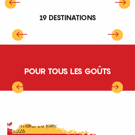
Plaine et piémonts
19 DESTINATIONS
Lire la suite
Autour de Salses-le-Château
POUR TOUS LES GOÛTS
Thermalisme, Thalassothérapie, Bien-
être
Prenez soin de vous
Du mardi 28 juillet au samedi 08 août
2026