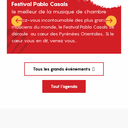
Festival Pablo Casals
le meilleur de la musique de chambre
Rendez-vous incontournable des plus grands
B
musiciens du monde, le Festival Pablo Casals se
d
déroule au cœur des Pyrénées Orientales… Si le
é
cœur vous en dit, venez vous...
Tous les grands événements
Tout l'agenda