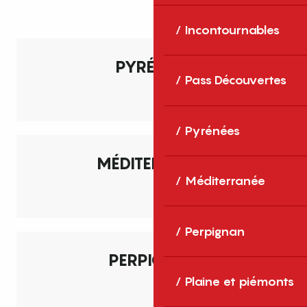
Incontournables
Pyrénées
PYRÉNÉES
toute l’année au sommet
Pass Découvertes
Lire la suite
Pyrénées
Méditerranée
MÉDITERRANÉE
un terrain de jeu é(PO)ustouflant
Méditerranée
Lire la suite
Perpignan
Perpignan
PERPIGNAN
la Catalane
Plaine et piémonts
Lire la suite