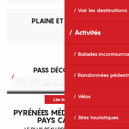
Plaine et piémonts
Voir les destinations
Entre mer et montagne, le cœur
PLAINE ET PIÉMONTS
battant du Roussillon
Activités
Lire la suite
Balades incontourna
PASS DÉCOUVERTES
Randonnées pédestr
Pass Découvertes
en Pays Catalan
Vélos
Lire la suite
PYRÉNÉES MÉDITERRANÉE EN
Sites touristiques
PAYS CATALAN