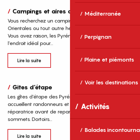
Campings et aires de camping-car
Méditerranée
Vous recherchez un camping dans les Pyrénées
Orientales ou tout autre hébergement de plein air ?
Vous avez raison, les Pyrénées-Orientales sont
Perpignan
l’endroit idéal pour...
Plaine et piémonts
Lire la suite
Voir les destinations
Gites d’étape
Les gîtes d’étape des Pyrénées-Orientales
accueillent randonneurs et groupes pour une nuit
Activités
réparatrice avant de repartir à l’assaut des
sommets. Dortoirs...
Balades incontourna
Lire la suite