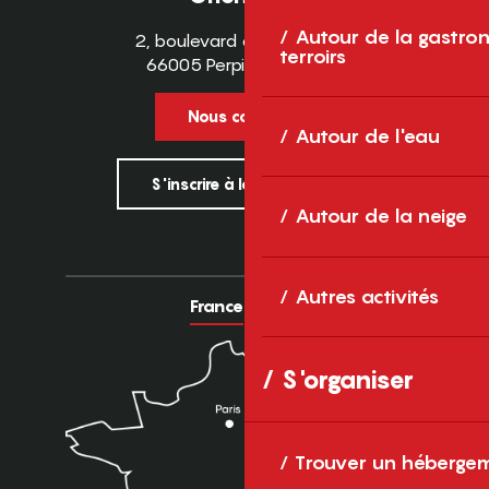
Autour de la gastron
2, boulevard des Pyrénées
terroirs
66005 Perpignan Cedex
Nous contacter
Autour de l'eau
S'inscrire à la newsletter
Autour de la neige
Autres activités
France
Europe
S'organiser
Trouver un héberge