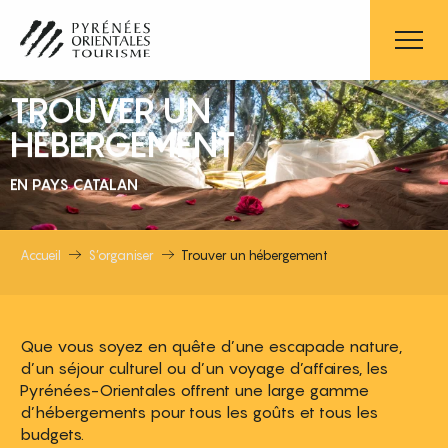
Aller
au
contenu
principal
TROUVER UN
HÉBERGEMENT
EN PAYS CATALAN
Accueil
S’organiser
Trouver un hébergement
Que vous soyez en quête d’une escapade nature,
d’un séjour culturel ou d’un voyage d’affaires, les
Pyrénées-Orientales offrent une large gamme
d’hébergements pour tous les goûts et tous les
budgets.