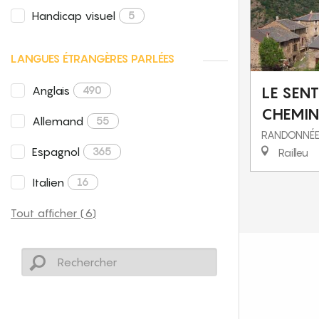
Handicap visuel
5
LANGUES ÉTRANGÈRES PARLÉES
Anglais
LE SENT
490
CHEMIN
Allemand
55
RANDONNÉE
Espagnol
365
Railleu
Italien
16
Tout afficher (6)