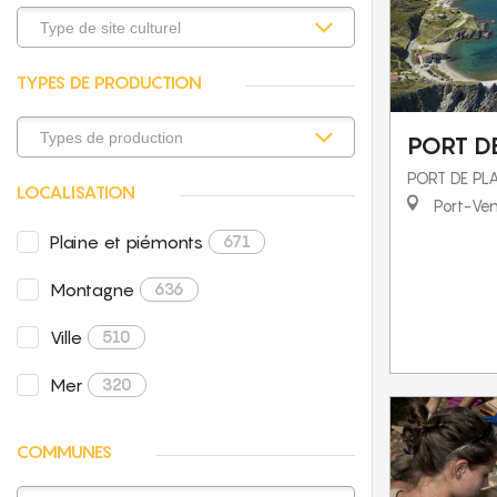
TYPES DE PRODUCTION
PORT D
PORT DE PL
LOCALISATION
Port-Ve
Plaine et piémonts
671
Montagne
636
Ville
510
Mer
320
COMMUNES