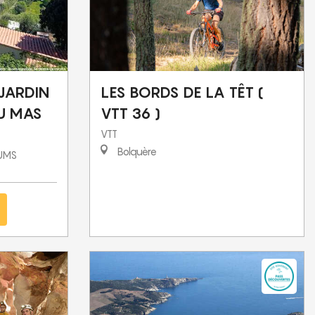
 JARDIN
LES BORDS DE LA TÊT (
U MAS
VTT 36 )
VTT
Bolquère
TUMS