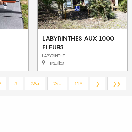
LABYRINTHES AUX 1000
FLEURS
LABYRINTHE
Trouillas
2
3
38+
76+
115
❯
❯❯