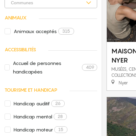
ANIMAUX
Animaux acceptés
315
ACCESSIBILITÉS
MAISON
NYER
Accueil de personnes
409
MUSÉES, CEN
handicapées
COLLECTION
Nyer
TOURISME ET HANDICAP
Handicap auditif
26
Handicap mental
28
Handicap moteur
15