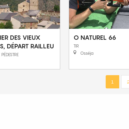
IER DES VIEUX
O NATUREL 66
S, DÉPART RAILLEU
TIR
Osséja
 PÉDESTRE
1