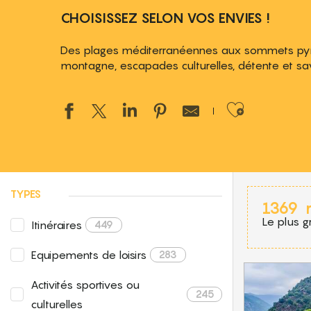
CHOISISSEZ SELON VOS ENVIES !
Des plages méditerranéennes aux sommets pyréné
montagne, escapades culturelles, détente et save
Ajouter
TYPES
1369
Le plus g
Itinéraires
449
Equipements de loisirs
283
Activités sportives ou
245
culturelles