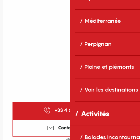
Méditerranée
Perpignan
Plaine et piémonts
Voir les destinations
+33 4 68 05 44
▒▒
Activités
Contactez-nous
Balades incontourna