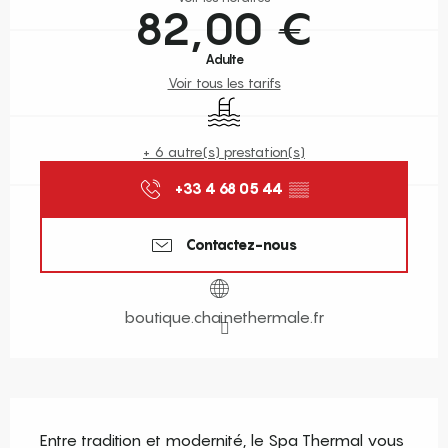
82,00 €
Adulte
Voir tous les tarifs
Piscine
+ 6 autre(s) prestation(s)
+33 4 68 05 44
▒▒
Contactez-nous
boutique.chainethermale.fr
Description
Entre tradition et modernité, le Spa Thermal vous 