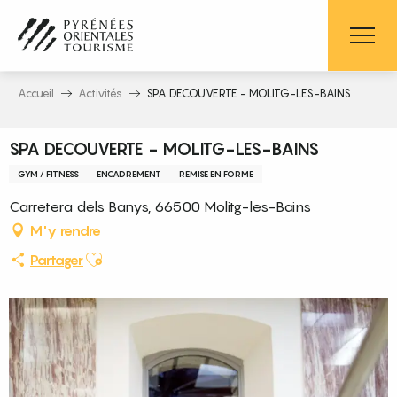
Aller
au
contenu
principal
Accueil
Activités
SPA DECOUVERTE - MOLITG-LES-BAINS
SPA DECOUVERTE - MOLITG-LES-BAINS
GYM / FITNESS
ENCADREMENT
REMISE EN FORME
Carretera dels Banys, 66500 Molitg-les-Bains
M'y rendre
Ajouter aux favoris
Partager