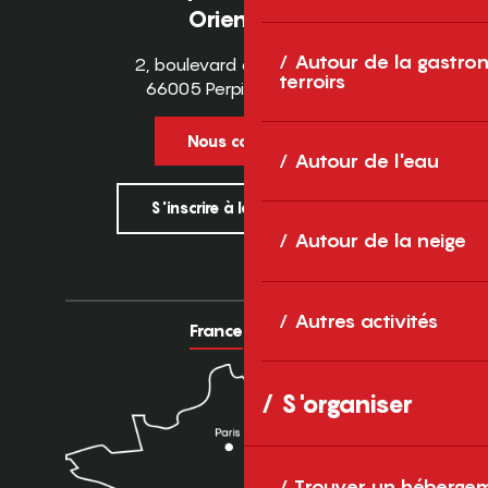
Orientales
Autour de la gastron
2, boulevard des Pyrénées
terroirs
66005 Perpignan Cedex
Nous contacter
Autour de l'eau
S'inscrire à la newsletter
Autour de la neige
Autres activités
France
Europe
S'organiser
Trouver un héberge