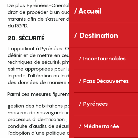
De plus, Pyrénées-Orientales Tourisme se réserve le
Accueil
droit de procéder à un audit auprès de ses sous-
traitants afin de s’assurer du respect des dispositions
du RGPD.
Destination
20. SÉCURITÉ
Il appartient à Pyrénées-Orientales Tourisme de
définir et de mettre en œuvre les mesures
Incontournables
techniques de sécurité, physiques ou logiques, qu’elle
estime appropriées pour lutter contre la destruction,
la perte, l’altération ou la divulgation non autorisée
Pass Découvertes
des données de manière accidentelle ou illicite.
Parmi ces mesures figurent principalement :
Pyrénées
gestion des habilitations pour l’accès aux données ;
mesures de sauvegarde interne ;
processus d’identification ;
conduite d’audits de sécurité ;
Méditerranée
l’adoption d’une politique de sécurité des systèmes