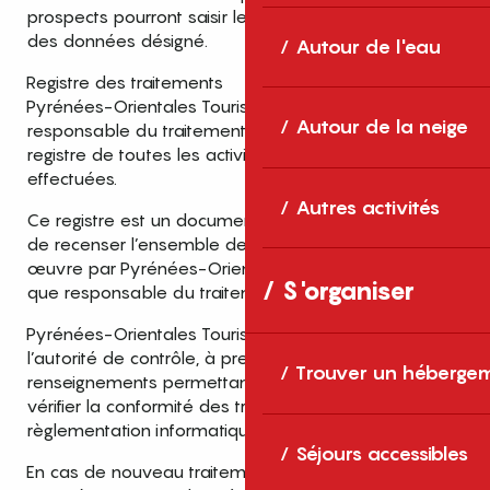
prospects pourront saisir le délégué à la protection
des données désigné.
Autour de l'eau
Registre des traitements
Pyrénées-Orientales Tourisme, en tant que
Autour de la neige
responsable du traitement, s’engage à tenir à jour un
registre de toutes les activités de traitement
effectuées.
Autres activités
Ce registre est un document ou applicatif permettant
de recenser l’ensemble des traitements mis en
œuvre par Pyrénées-Orientales Tourisme en tant
S'organiser
que responsable du traitement.
Pyrénées-Orientales Tourisme s’engage à fournir à
l’autorité de contrôle, à première demande, les
Trouver un héberge
renseignements permettant à ladite autorité de
vérifier la conformité des traitements à la
règlementation informatique et libertés en vigueur.
Séjours accessibles
En cas de nouveau traitement de données à