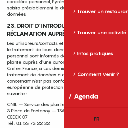
caractère personnel, Pyrénées-Orientales Tourisme
saisira préalablement le délégué à la protection des
Trouver un restaura
données.
23. DROIT D’INTRODUIRE UNE
Trouver une activité
RÉCLAMATION AUPRÈS DE LA CNIL
Les utilisateurs/contacts et prospects concernés par
le traitement de leurs données à caractère
Infos pratiques
personnel sont informés de leur droit d’introduire une
plainte auprès d’une autorité de contrôle, à savoir la
Cnil en France, si ces derniers estiment que le
Comment venir ?
traitement de données à caractère personnel les
concernant n’est pas conforme à la règlementation
européenne de protection des données, à l’adresse
suivante :
Agenda
CNIL – Service des plaintes
3 Place de Fontenoy – TSA 80715 – 75334 PARIS
CEDEX 07
FR
Tél : 01 53 73 22 22