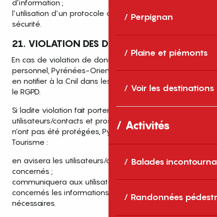
d’information ;
l’utilisation d’un protocole ou de solutions de
Perpignan
sécurité.
21. VIOLATION DES DONNÉES
Plaine et piémonts
En cas de violation de données à caractère
personnel, Pyrénées-Orientales Tourisme s’engage à
en notifier à la Cnil dans les conditions prescrites par
Voir les destinations
le RGPD.
Si ladite violation fait porter un risque élevé pour les
utilisateurs/contacts et prospects et que les données
Activités
n’ont pas été protégées, Pyrénées-Orientales
Tourisme :
en avisera les utilisateurs/contacts et prospects
Balades incontourna
concernés ;
communiquera aux utilisateurs/contacts et prospects
concernés les informations et recommandations
Randonnées pédestr
nécessaires.