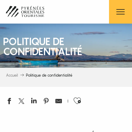
Aller
au
contenu
principal
POLITIQUE DE
CONFIDENTIALITÉ
Accueil
Politique de confidentialité
Ajouter aux 