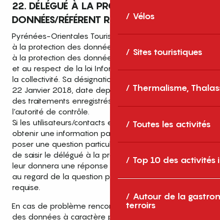
22. DÉLÉGUÉ À LA PROTECTION DES
Vélos
DONNÉES/RÉFÉRENT RGDP
Pyrénées-Orientales Tourisme a nommé un Délégué
à la protection des données (DPO) chargé de veiller
Sites touristiques
à la protection des données à caractère personnel
et au respect de la loi Informatique et Libertés dans
la collectivité. Sa désignation est effective depuis le
Thermalisme, Thalas
22 Janvier 2018, date depuis laquelle il tient la liste
des traitements enregistrés à la disposition de
l’autorité de contrôle.
Si les utilisateurs/contacts et prospects souhaitent
Toutes les activités
obtenir une information particulière ou souhaitent
poser une question particulière, il leur sera possible
de saisir le délégué à la protection des données qui
Top 10 des activités
leur donnera une réponse dans un délai raisonnable
au regard de la question posée ou de l’information
requise.
Autour de la gastron
terroirs
En cas de problème rencontré avec le traitement
des données à caractère personnel, les clients et