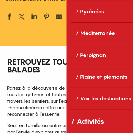
Pyrénées
Ajouter aux 
Méditerranée
Perpignan
RETROUVEZ TOUTES NOS
BALADES
Plaine et piémonts
Partez à la découverte de balades pensées pour
tous les rythmes et toutes les envies. Que ce soit à
Voir les destinations
travers les sentiers, sur l’eau ou en pleine nature,
chaque itinéraire offre une parenthèse pour se
reconnecter à l’essentiel.
Activités
Seul, en famille ou entre amis, laissez-vous guider
par l’envie d’explorer autrement. Respirez, avancez,