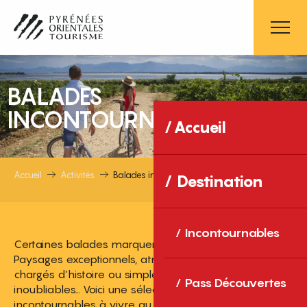
Aller
au
contenu
principal
BALADES
INCONTOURNABLES
Accueil
Accueil
Activités
Balades incontournables
Destination
Incontournables
Certaines balades marquent plus que d’autres.
Paysages exceptionnels, atmosphères uniques, lieux
chargés d’histoire ou simplement sensations
Pass Découvertes
inoubliables… Voici une sélection d’itinéraires
incontournables à vivre au moins une fois.