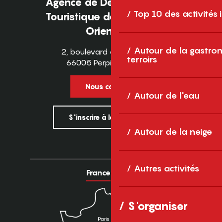
Agence de Développement
Top 10 des activités
Touristique des Pyrénées-
Orientales
Autour de la gastron
2, boulevard des Pyrénées
terroirs
66005 Perpignan Cedex
Nous contacter
Autour de l'eau
S'inscrire à la newsletter
Autour de la neige
Autres activités
France
Europe
S'organiser