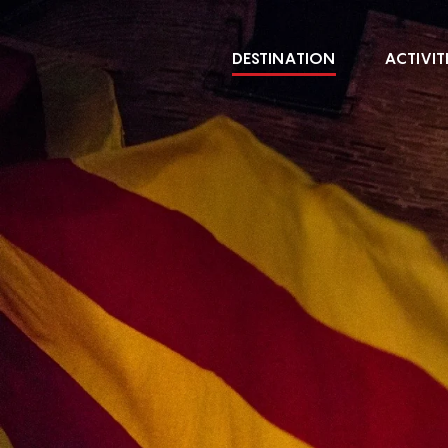
Aller
au
DESTINATION
ACTIVIT
contenu
principal