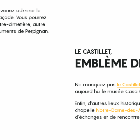
, venez admirer le
açade. Vous pourrez
oître-cimetière, autre
ments de Perpignan.
LE CASTILLET,
EMBLÈME DE
Ne manquez pas
le Castillet
aujourd’hui le musée Casa P
Enfin, d’autres lieux histori
chapelle
Notre-Dame-des-
d’échanges et de rencontre