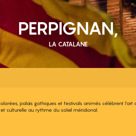
PERPIGNAN,
LA CATALANE
lorées, palais gothiques et festivals animés célèbrent l’art 
 culturelle au rythme du soleil méridional.
 aux favoris