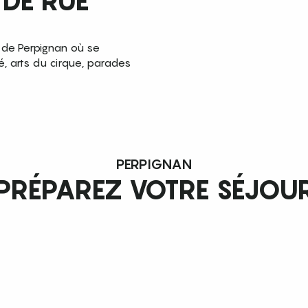
 DE RUE
 de Perpignan où se
, arts du cirque, parades
PERPIGNAN
PRÉPAREZ VOTRE SÉJOU
Perpignan Restauration
Lire la suite