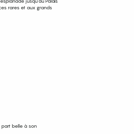
’esplanade jusqu’au Palais
ces rares et aux grands
a part belle à son