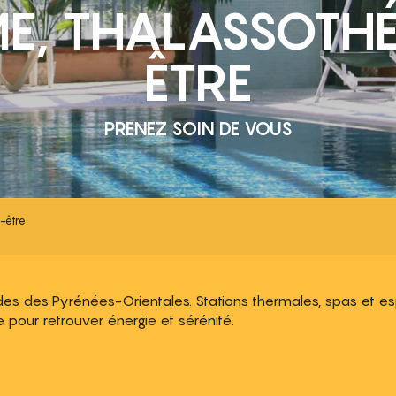
E, THALASSOTHÉR
ÊTRE
PRENEZ SOIN DE VOUS
-être
udes des Pyrénées-Orientales. Stations thermales, spas et e
pour retrouver énergie et sérénité.
 aux favoris