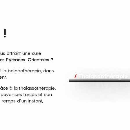
 !
us offrant une cure
les Pyrénées-Orientales ?
ut la balnéothérapie, dans
Thalassothérapie 
nt.
râce à la thalassothérapie,
rouver ses forces et son
e temps d’un instant,