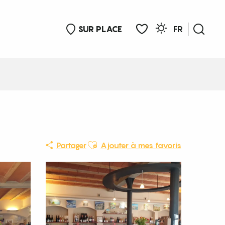
SUR PLACE
FR
Rech
Voir les favoris
Ajouter aux favoris
Partager
Ajouter à mes favoris