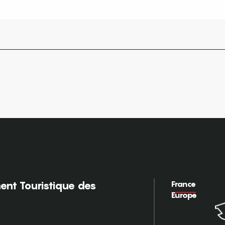
France
nt Touristique des
Europe