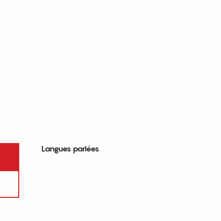
Langues parlées
Langues parlées