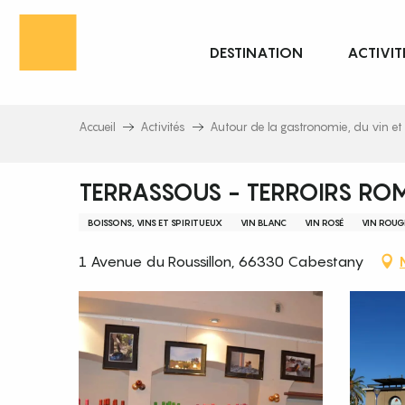
Aller
au
DESTINATION
ACTIVIT
contenu
principal
Accueil
Activités
Autour de la gastronomie, du vin et 
TERRASSOUS - TERROIRS RO
BOISSONS, VINS ET SPIRITUEUX
VIN BLANC
VIN ROSÉ
VIN ROUG
1 Avenue du Roussillon, 66330 Cabestany