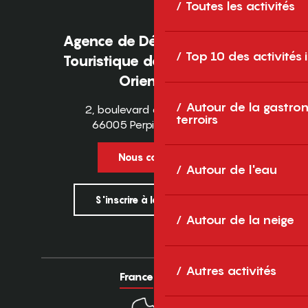
Toutes les activités
Agence de Développement
Top 10 des activités
Touristique des Pyrénées-
Orientales
Autour de la gastron
2, boulevard des Pyrénées
terroirs
66005 Perpignan Cedex
Nous contacter
Autour de l'eau
S'inscrire à la newsletter
Autour de la neige
Autres activités
France
Europe