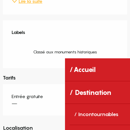
Lire la suite
Offres de prestations
Labels
Labels
Classé aux monuments historiques
Accueil
Tarifs
Destination
Entrée gratuite
—
Incontournables
Localisation