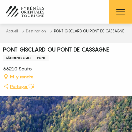
Aller
au
contenu
principal
Accueil
Destination
PONT GISCLARD OU PONT DE CASSAGNE
PONT GISCLARD OU PONT DE CASSAGNE
BÂTIMENTS CIVILS
PONT
66210 Sauto
M'y rendre
Ajouter aux favoris
Partager