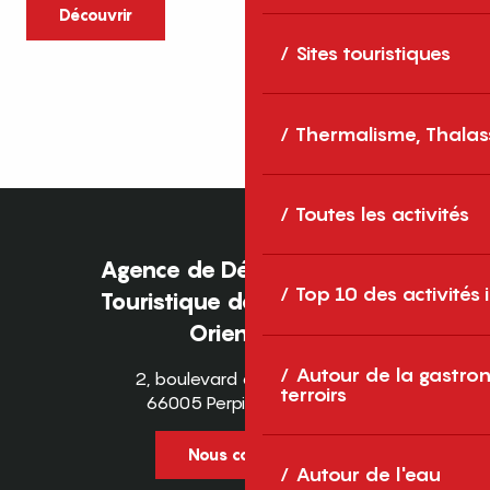
caractère et grands espaces naturels, les
Découvrir
Pyrénées-Orientales sont une destination
Sites touristiques
idéale pour partager des moments en
famille tout au long...
Thermalisme, Thalas
Toutes les activités
Agence de Développement
Top 10 des activités
Touristique des Pyrénées-
Orientales
Autour de la gastron
2, boulevard des Pyrénées
terroirs
66005 Perpignan Cedex
Nous contacter
Autour de l'eau