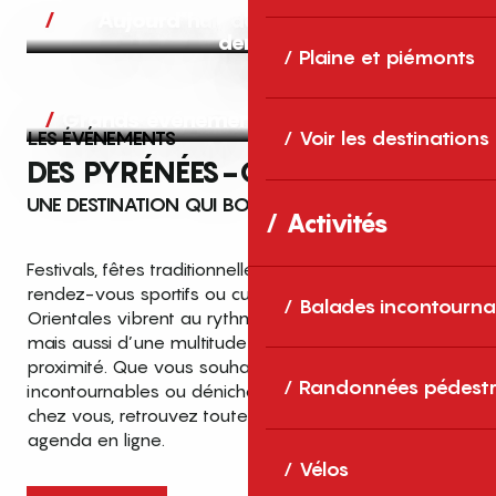
Aujourd’hui, demain et après-
demain
Plaine et piémonts
Grands événements
LES ÉVÉNEMENTS
Voir les destinations
DES PYRÉNÉES-ORIENTALES
UNE DESTINATION QUI BOUGE TOUTE L’ANNÉE
Activités
Festivals, fêtes traditionnelles, concerts, expositions,
rendez-vous sportifs ou culturels… les Pyrénées-
Balades incontourna
Orientales vibrent au rythme de grands temps forts
mais aussi d’une multitude d’événements de
proximité. Que vous souhaitiez vivre les
Top des événements et sorties
Randonnées pédestr
incontournables ou dénicher des sorties près de
en famille
chez vous, retrouvez toutes les infos dans notre
cet été dans les Pyrénées-Orientales
agenda en ligne.
!
Vélos
Entre mer Méditerranée, villages de