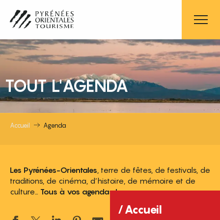
Aller
au
contenu
principal
TOUT L'AGENDA
Accueil
Agenda
Les Pyrénées-Orientales
, terre de fêtes, de festivals, de
traditions, de cinéma, d’histoire, de mémoire et de
culture…
Tous à vos agendas !
Accueil