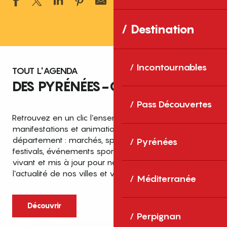
Ajouter aux 
Destination
Incontournables
TOUT L'AGENDA
DES PYRÉNÉES-ORIENTALES
Pass Découvertes
Retrouvez en un clic l’ensemble des fêtes,
manifestations et animations recensées dans le
département : marchés, spectacles, expositions,
Pyrénées
festivals, événements sportifs et culturels… un agenda
vivant et mis à jour pour ne rien manquer de
l’actualité de nos villes et villages.
Méditerranée
Découvrir
Perpignan