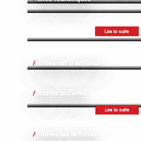
Lire la suite
Artisanat d’art local
Autres activités
Lire la suite
Toutes les activités