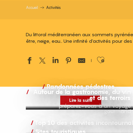
Accueil
Activités
Du littoral méditerranéen aux sommets pyrénéens
être, neige, eau… Une infinité d’activités pour d
Ajouter
Randonnées pédestres
Autour de la gastronomie, du vin
et des terroirs
Lire la suite
préparez-vous à un voyage
gourmand
Top 10 des activités incontourna
Sites touristiques