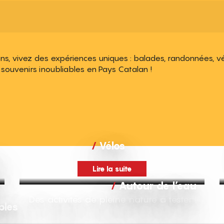
, vivez des expériences uniques : balades, randonnées, vélo
es souvenirs inoubliables en Pays Catalan !
 aux favoris
Vélos
Lire la suite
Autour de l’eau
Des activités de pleine nature à tester !
bles