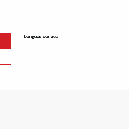
Langues parlées
Langues parlées