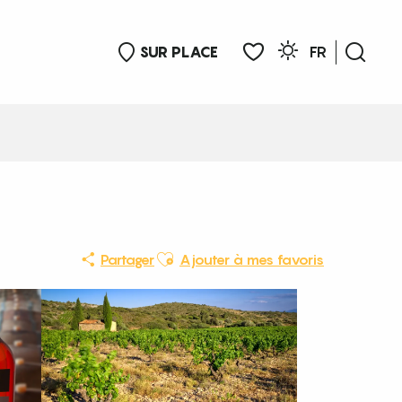
SUR PLACE
FR
Rech
Voir les favoris
Ajouter aux favoris
Partager
Ajouter à mes favoris