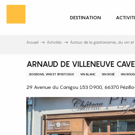
Aller
au
DESTINATION
ACTIVIT
contenu
principal
Accueil
Activités
Autour de la gastronomie, du vin et 
ARNAUD DE VILLENEUVE CAVE
BOISSONS, VINS ET SPIRITUEUX
VIN BLANC
VIN ROSÉ
VIN ROUG
29 Avenue du Canigou 153 D900, 66370 Pézilla-