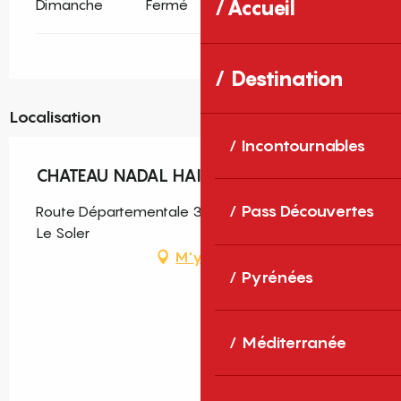
Dimanche
Fermé
Accueil
Destination
Localisation
Incontournables
CHATEAU NADAL HAINAUT
Pass Découvertes
Route Départementale 37 Mas de l'Eule, 66270
Le Soler
M'y rendre
Pyrénées
Méditerranée