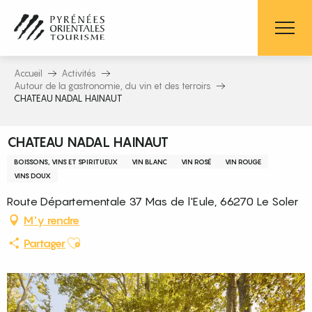
Aller
au
contenu
principal
Accueil
Activités
Autour de la gastronomie, du vin et des terroirs
CHATEAU NADAL HAINAUT
CHATEAU NADAL HAINAUT
BOISSONS, VINS ET SPIRITUEUX
VIN BLANC
VIN ROSÉ
VIN ROUGE
VINS DOUX
Route Départementale 37 Mas de l'Eule, 66270 Le Soler
M'y rendre
Ajouter aux favoris
Partager