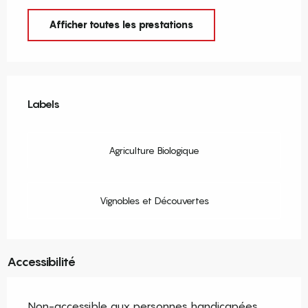
Afficher toutes les prestations
Offres de prestations
Labels
Labels
Agriculture Biologique
Vignobles et Découvertes
Accessibilité
Non-accessible aux personnes handicapées