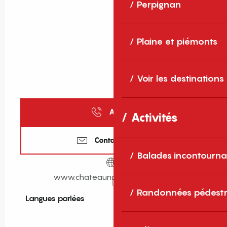
Perpignan
Plaine et piémonts
Voir les destinations
Appeler
Activités
Contactez-nous
Balades incontourna
www.chateaunadalhainaut.com
Randonnées pédestr
Langues parlées
Langues parlées