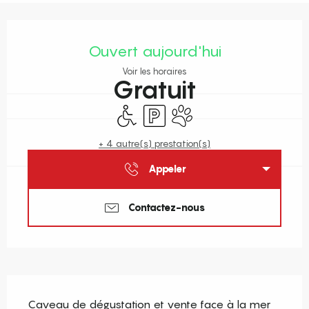
Ouverture et coordonnées
Ouvert aujourd'hui
Voir les horaires
Gratuit
Accès handicapés
Parking
Animaux acceptés
+ 4 autre(s) prestation(s)
Appeler
Contactez-nous
Description
Caveau de dégustation et vente face à la mer 