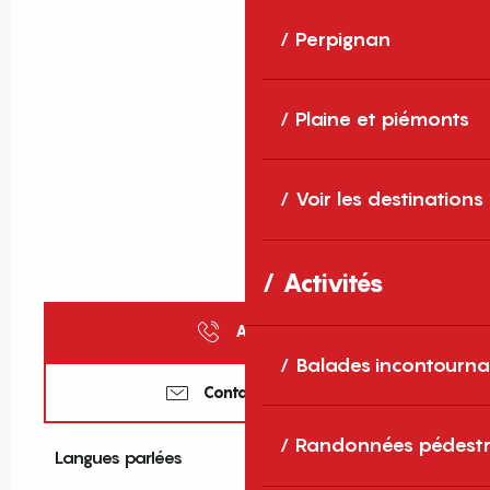
Perpignan
Plaine et piémonts
Voir les destinations
Activités
Appeler
Balades incontourna
Contactez-nous
Randonnées pédestr
Langues parlées
Langues parlées