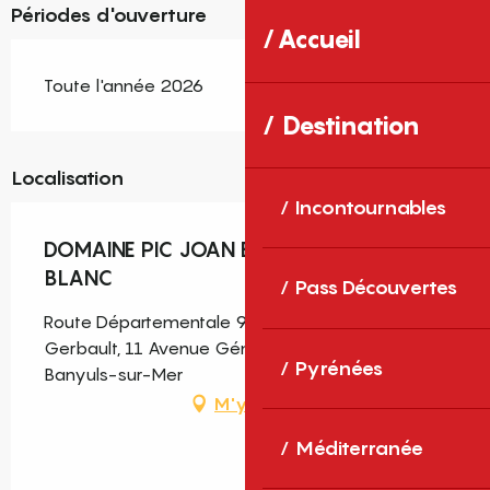
Périodes d'ouverture
Accueil
Toute l'année 2026
Destination
Localisation
Incontournables
DOMAINE PIC JOAN ET DOMAINE DU MAS
BLANC
Pass Découvertes
Route Départementale 914 Avenue Alain
Gerbault, 11 Avenue Général de Gaulle, 66650
Pyrénées
Banyuls-sur-Mer
M'y rendre
Méditerranée