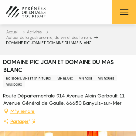
Aller
au
contenu
principal
Accueil
Activités
Autour de la gastronomie, du vin et des terroirs
DOMAINE PIC JOAN ET DOMAINE DU MAS BLANC
DOMAINE PIC JOAN ET DOMAINE DU MAS
BLANC
BOISSONS, VINS ET SPIRITUEUX
VIN BLANC
VIN ROSÉ
VIN ROUGE
VINS DOUX
Route Départementale 914 Avenue Alain Gerbault, 11
Avenue Général de Gaulle, 66650 Banyuls-sur-Mer
M'y rendre
Ajouter aux favoris
Partager