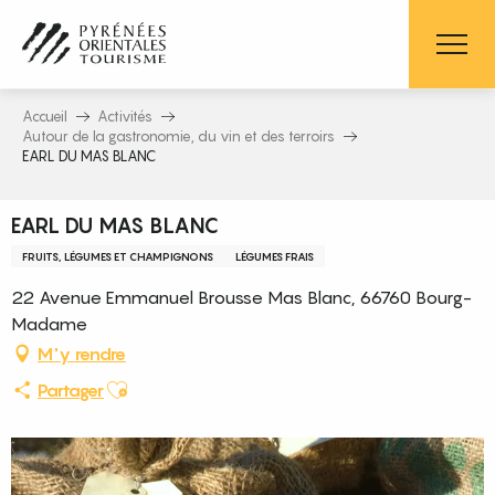
Aller
au
contenu
principal
Accueil
Activités
Autour de la gastronomie, du vin et des terroirs
EARL DU MAS BLANC
EARL DU MAS BLANC
FRUITS, LÉGUMES ET CHAMPIGNONS
LÉGUMES FRAIS
22 Avenue Emmanuel Brousse Mas Blanc, 66760 Bourg-
Madame
M'y rendre
Ajouter aux favoris
Partager