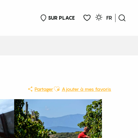
SUR PLACE
FR
Rech
Voir les favoris
Ajouter aux favoris
Partager
Ajouter à mes favoris