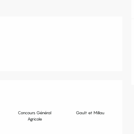
s
Concours Général
Gault et Millau
Agricole