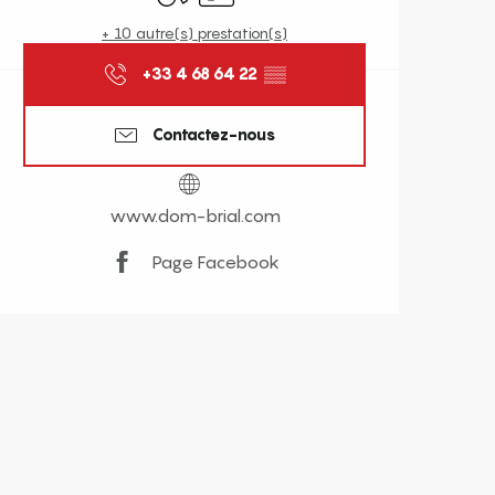
+ 10 autre(s) prestation(s)
+33 4 68 64 22
▒▒
Contactez-nous
www.dom-brial.com
Page Facebook