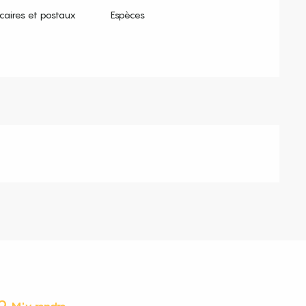
aires et postaux
Espèces
M'y rendre