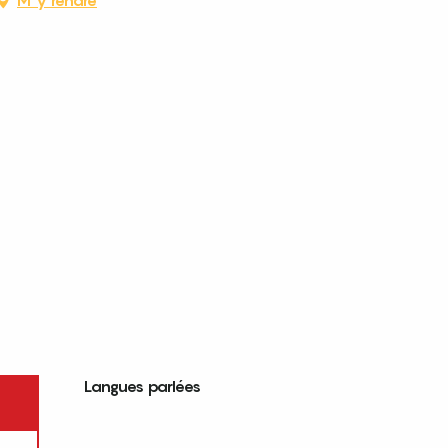
Langues parlées
Langues parlées