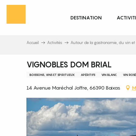
Aller
au
DESTINATION
ACTIVIT
contenu
principal
Accueil
Activités
Autour de la gastronomie, du vin et 
VIGNOBLES DOM BRIAL
BOISSONS, VINS ET SPIRITUEUX
APÉRITIFS
VIN BLANC
VIN ROSÉ
14 Avenue Maréchal Joffre, 66390 Baixas
M