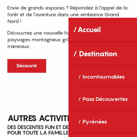
Envie de grands espaces ? Répondez à l’appel de la
forêt et de l’aventure dans une ambiance Grand
Nord !
Accueil
Découvrez une nouvelle façon d’explorer les
paysages montagneux grâce aux chiens de
traineaux.
Destination
Découvrir
Incontournables
Pass Découvertes
AUTRES ACTIVITÉS DE GLISSE
Pyrénées
DES DESCENTES FUN ET DES SENSATIONS INÉDITES
POUR TOUTE LA FAMILLE