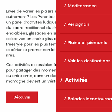
Méditerranée
Envie de varier les plaisirs et de découvrir l’hiver
autrement ? Les Pyrénées-Orientales vous réservent
un panel d’activités ludiques et originales qui sortent
Perpignan
du cadre traditionnel du ski. Entre descentes en luge
endiablées, glissades en snowtubing, sensations
collectives en snake gliss ou encore figures en
Plaine et piémonts
freestyle pour les plus téméraires, chaque
expérience promet son lot d’adrénaline et de fous
rires.
Voir les destinations
Ces activités accessibles à tous les âges sont idéales
pour partager des moments inoubliables en famille
ou entre amis, dans un décor naturel grandiose où la
Activités
montagne devient un véritable terrain de jeu.
Découvrir
Balades incontourna