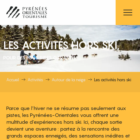
Aller
au
contenu
principal
LES ACTIVITÉS HORS SKI,
POUR DES FOUS RIRES GARANTIS
Accueil
Activités
Autour de la neige
Les activités hors ski
Parce que l’hiver ne se résume pas seulement aux
pistes, les Pyrénées-Orientales vous offrent une
multitude d’expériences hors ski. Ici, chaque sortie
devient une aventure : partez à la rencontre des
grands espaces enneigés, des sensations inédites et