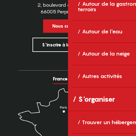
Autour de la gastron
2, boulevard des Pyrénées
terroirs
66005 Perpignan Cedex
Nous contacter
Autour de l'eau
S'inscrire à la newsletter
Autour de la neige
Autres activités
France
Europe
S'organiser
Trouver un héberge