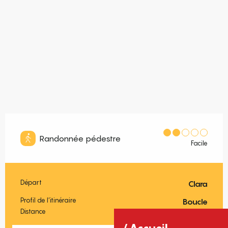
Randonnée pédestre
Facile
Départ
Clara
Informations pratiques
Profil de l’itinéraire
Boucle
Distance
7.5 km