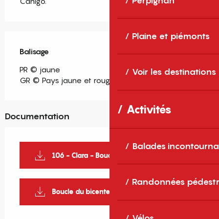
Perpignan
Canigó.
Plaine et piémonts
Balisage
PR © jaune
Voir les destinations
GR © Pays jaune et rouge
Activités
Documentation
Balades incontourna
106 - Clara - Boucle du bicentenaire
Randonnées pédestr
Boucle du bicentenaire_1
Vélos