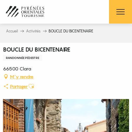
Aller
au
contenu
principal
Accueil
Activités
BOUCLE DU BICENTENAIRE
BOUCLE DU BICENTENAIRE
RANDONNÉE PÉDESTRE
66500 Clara
M'y rendre
Ajouter aux favoris
Partager