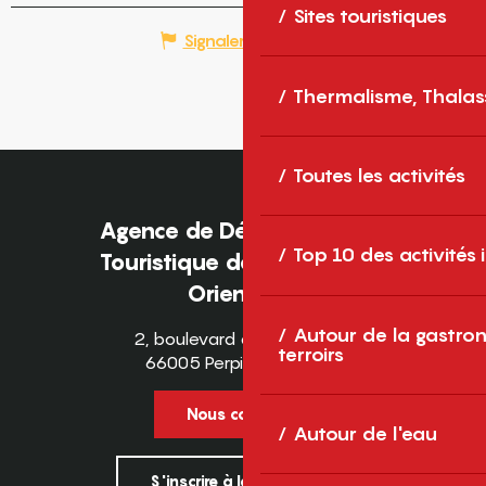
Sites touristiques
Signaler une erreur
Thermalisme, Thalas
Toutes les activités
Agence de Développement
Top 10 des activités
Touristique des Pyrénées-
Orientales
Autour de la gastron
2, boulevard des Pyrénées
terroirs
66005 Perpignan Cedex
Nous contacter
Autour de l'eau
S'inscrire à la newsletter