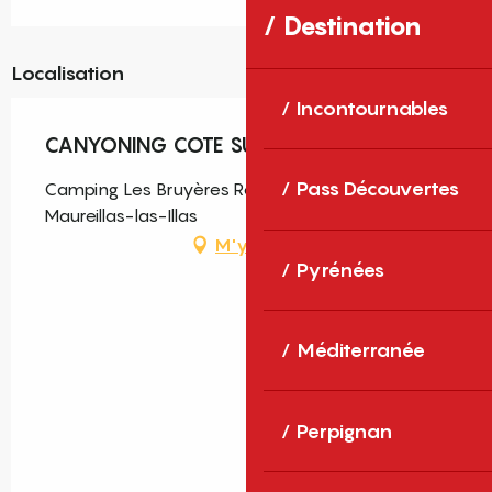
Destination
Localisation
Incontournables
CANYONING COTE SUD
Pass Découvertes
Camping Les Bruyères Route de Céret, 66480
Maureillas-las-Illas
M'y rendre
Pyrénées
Méditerranée
Perpignan