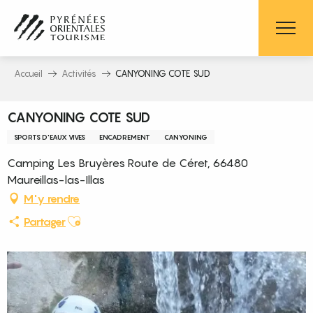
Aller
au
contenu
principal
Accueil
Activités
CANYONING COTE SUD
CANYONING COTE SUD
SPORTS D'EAUX VIVES
ENCADREMENT
CANYONING
Camping Les Bruyères Route de Céret, 66480
Maureillas-las-Illas
M'y rendre
Ajouter aux favoris
Partager