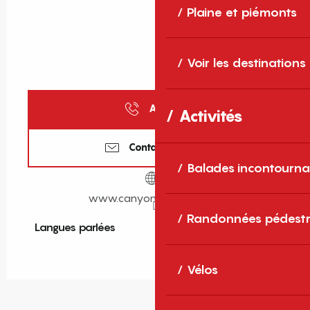
Plaine et piémonts
Voir les destinations
Appeler
Activités
Contactez-nous
Balades incontourna
www.canyoningcotesud.fr
Randonnées pédestr
Langues parlées
Langues parlées
Vélos