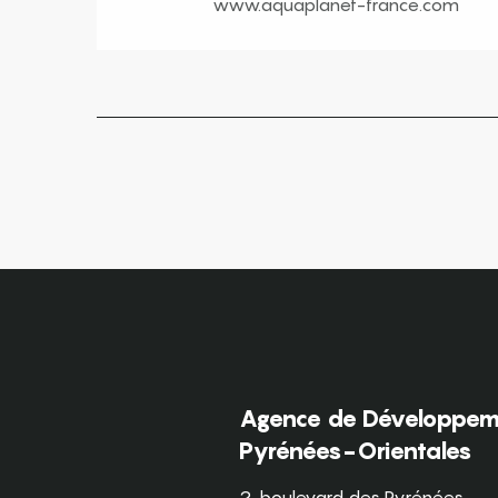
www.aquaplanet-france.com
Agence de Développeme
Pyrénées-Orientales
2, boulevard des Pyrénées