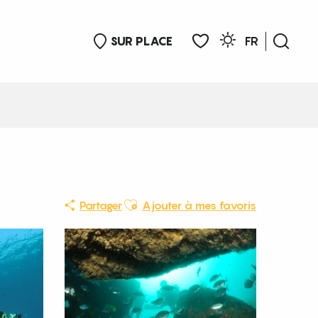
SUR PLACE
FR
Rech
Voir les favoris
Ajouter aux favoris
Partager
Ajouter à mes favoris