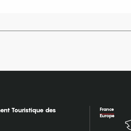
France
nt Touristique des
Europe