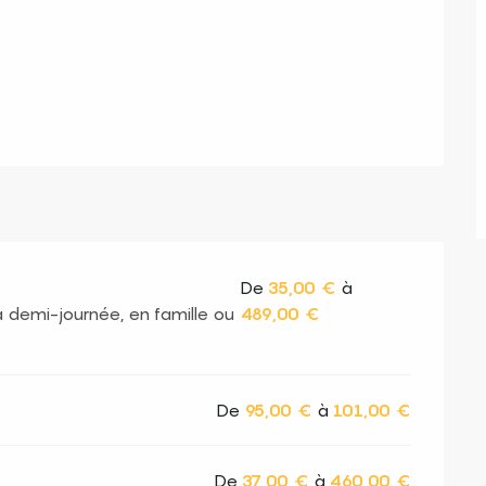
s
De
35,00 €
à
a demi-journée, en famille ou
489,00 €
De
95,00 €
à
101,00 €
De
37,00 €
à
460,00 €