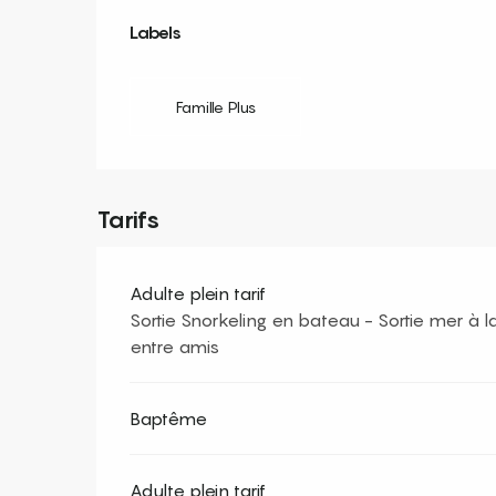
Offres de prestation
Labels
Labels
Famille Plus
Tarifs
Adulte plein tarif
Sortie Snorkeling en bateau - Sortie mer à l
entre amis
Baptême
Adulte plein tarif