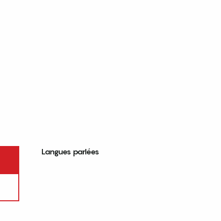
Langues parlées
Langues parlées