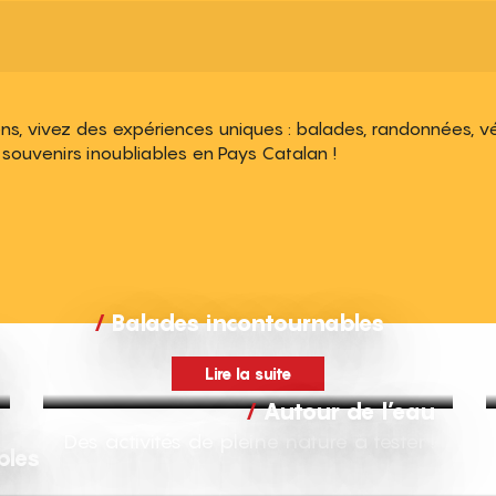
, vivez des expériences uniques : balades, randonnées, vélo
es souvenirs inoubliables en Pays Catalan !
 aux favoris
Balades incontournables
Lire la suite
Autour de l’eau
Des activités de pleine nature à tester !
bles