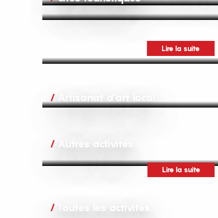
Lire la suite
Artisanat d’art local
Autres activités
Lire la suite
Toutes les activités