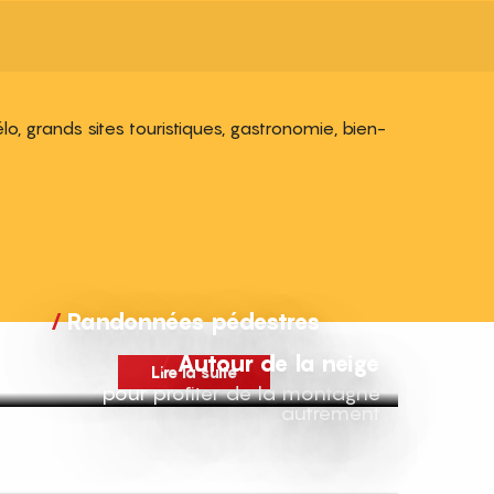
, grands sites touristiques, gastronomie, bien-
Randonnées pédestres
Autour de la neige
Lire la suite
pour profiter de la montagne
autrement