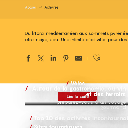
Accueil
Activités
Du littoral méditerranéen aux sommets pyrénéens
être, neige, eau… Une infinité d’activités pour d
Ajouter
Vélos
Autour de la gastronomie, du vin
et des terroirs
Lire la suite
préparez-vous à un voyage
gourmand
Top 10 des activités incontourna
Sites touristiques