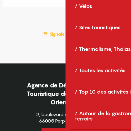
Vélos
Sites touristiques
Signaler une erreur
Thermalisme, Thalas
Toutes les activités
Agence de Développement
Top 10 des activités
Touristique des Pyrénées-
Orientales
Autour de la gastron
2, boulevard des Pyrénées
terroirs
66005 Perpignan Cedex