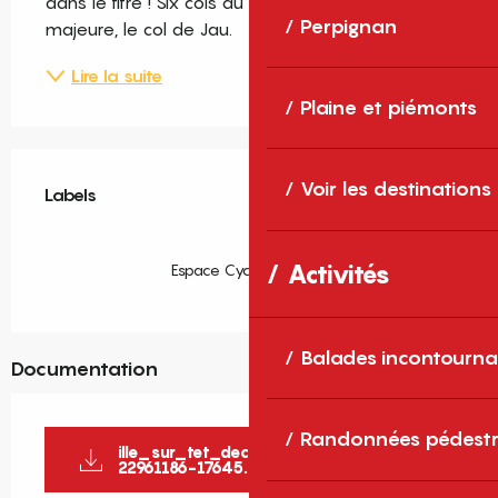
dans le titre ! Six cols au total, avec en difficulté 
Perpignan
majeure, le col de Jau.
Lire la suite
Plaine et piémonts
Offres de prestations
Voir les destinations
Labels
Labels
Activités
Espace Cyclosport FFC
Balades incontourna
Documentation
Randonnées pédestr
ille_sur_tet_decouverte_de_lagly-
22961186-17645...