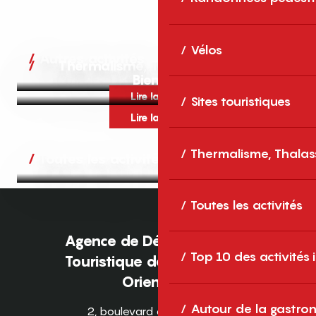
Vélos
Autres activités
Thermalisme, Thalassothérapie,
Bien-être
Lire la suite
Sites touristiques
Lire la suite
Thermalisme, Thalas
Toutes les activités
Toutes les activités
Agence de Développement
Top 10 des activités
Touristique des Pyrénées-
Orientales
Autour de la gastron
2, boulevard des Pyrénées