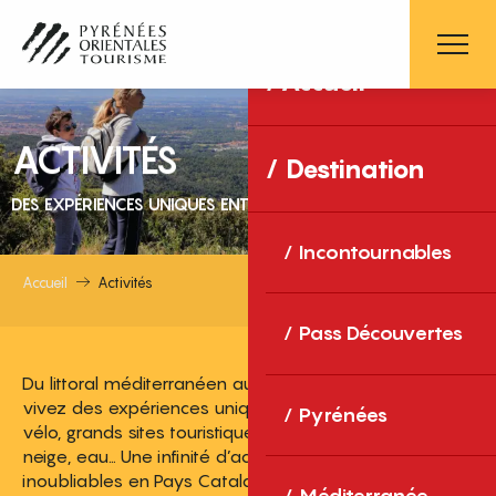
Aller
au
contenu
Accueil
principal
ACTIVITÉS
Destination
DES EXPÉRIENCES UNIQUES ENTRE MER ET MONTAGNE
Incontournables
Accueil
Activités
Pass Découvertes
Du littoral méditerranéen aux sommets pyrénéens,
vivez des expériences uniques : balades, randonnées,
Pyrénées
vélo, grands sites touristiques, gastronomie, bien-être,
neige, eau… Une infinité d’activités pour des souvenirs
inoubliables en Pays Catalan !
Méditerranée