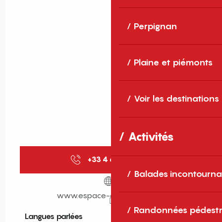
Perpignan
Plaine et piémonts
Voir les destinations
Activités
+33 4 68 68 46
▒▒
Balades incontourna
www.espace-aquatique.com
Randonnées pédestr
Langues parlées
Langues parlées