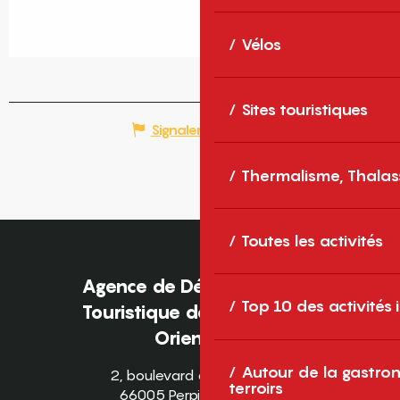
Vélos
Sites touristiques
Signaler une erreur
Thermalisme, Thalas
Toutes les activités
Agence de Développement
Top 10 des activités
Touristique des Pyrénées-
Orientales
Autour de la gastron
2, boulevard des Pyrénées
terroirs
66005 Perpignan Cedex