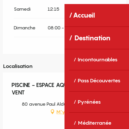
Samedi
12:15
19:00
Accueil
Dimanche
08:00 - 14:00
Destination
Incontournables
Localisation
Pass Découvertes
PISCINE - ESPACE AQUATIQUE MOULIN A
VENT
Pyrénées
80 avenue Paul Alduy, 66000 Perpignan
M'y rendre
Méditerranée