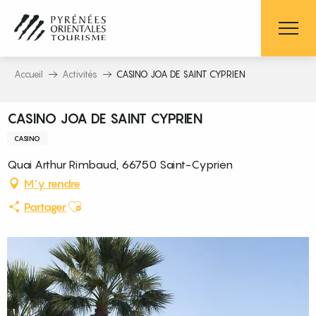
Aller
au
contenu
principal
Accueil
Activités
CASINO JOA DE SAINT CYPRIEN
CASINO JOA DE SAINT CYPRIEN
CASINO
Quai Arthur Rimbaud, 66750 Saint-Cyprien
M'y rendre
Ajouter aux favoris
Partager