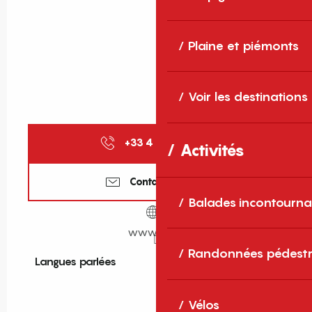
Plaine et piémonts
Voir les destinations
+33 4 68 21 13
▒▒
Activités
Contactez-nous
Balades incontourna
www.joa.fr
Randonnées pédestr
Langues parlées
Langues parlées
Vélos