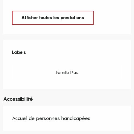
Afficher toutes les prestations
Offres de prestations
Labels
Labels
Famille Plus
Accessibilité
Accueil de personnes handicapées