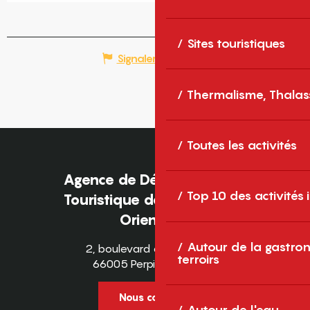
Sites touristiques
Signaler une erreur
Thermalisme, Thalas
Toutes les activités
Agence de Développement
Top 10 des activités
Touristique des Pyrénées-
Orientales
Autour de la gastron
2, boulevard des Pyrénées
terroirs
66005 Perpignan Cedex
Nous contacter
Autour de l'eau