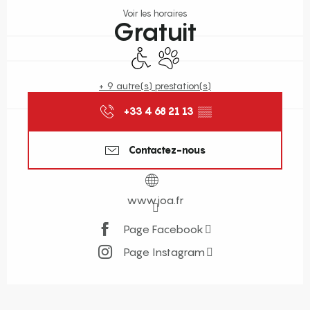
Voir les horaires
Gratuit
Accès handicapés
Animaux acceptés
+ 9 autre(s) prestation(s)
+33 4 68 21 13
▒▒
Contactez-nous
www.joa.fr
Page Facebook
Page Instagram