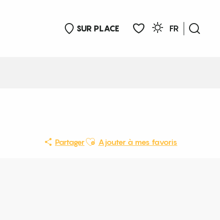
SUR PLACE
FR
Rech
Voir les favoris
Ajouter aux favoris
Partager
Ajouter à mes favoris