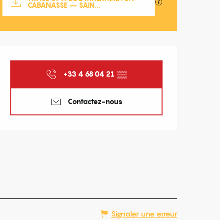
SECTIONS.TOURISM
CABANASSE – SAIN...
Ouverture et coordonnées
+33 4 68 04 21
▒▒
Contactez-nous
Signaler une erreur