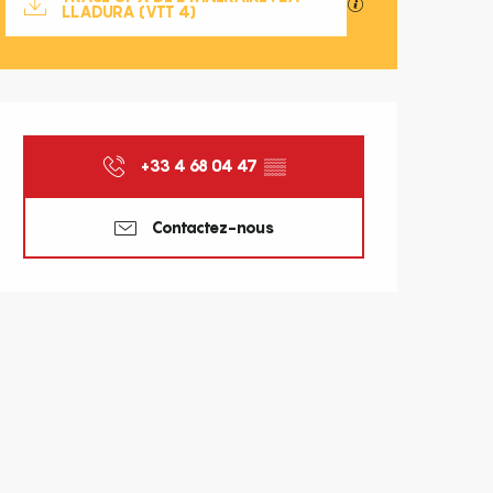
SECTIONS.TOURISM
LLADURA (VTT 4)
Ouverture et coordonnées
+33 4 68 04 47
▒▒
Contactez-nous