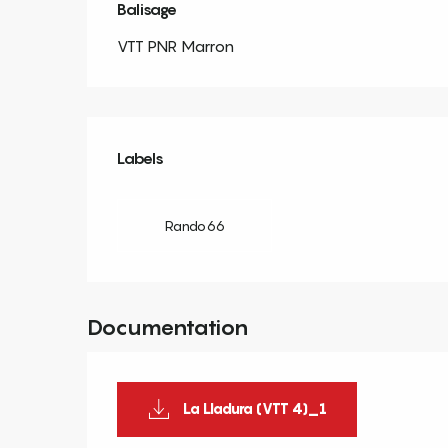
Balisage
VTT PNR Marron
Offres de prestation
Labels
Labels
Rando66
Documentation
La Lladura (VTT 4)_1