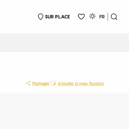
SUR PLACE
FR
Rech
Voir les favoris
Ajouter aux favoris
Partager
Ajouter à mes favoris