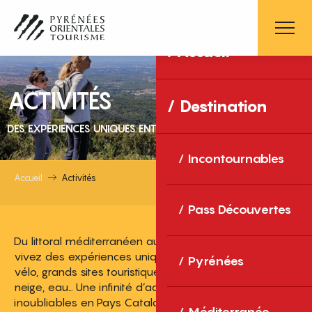
Aller
au
contenu
Accueil
principal
ACTIVITÉS
Destination
DES EXPÉRIENCES UNIQUES ENTRE MER ET MONTAGNE
Incontournables
Accueil
Activités
Pass Découvertes
Du littoral méditerranéen aux sommets pyrénéens,
vivez des expériences uniques : balades, randonnées,
Pyrénées
vélo, grands sites touristiques, gastronomie, bien-être,
neige, eau… Une infinité d’activités pour des souvenirs
inoubliables en Pays Catalan !
Méditerranée