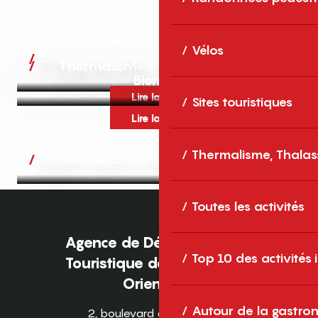
Vélos
Autres activités
Thermalisme, Thalassothérapie,
Bien-être
Lire la suite
Sites touristiques
Lire la suite
Thermalisme, Thalas
Toutes les activités
Toutes les activités
Agence de Développement
Top 10 des activités
Touristique des Pyrénées-
Orientales
Autour de la gastron
2, boulevard des Pyrénées