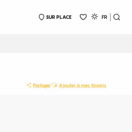
SUR PLACE
FR
Rech
Voir les favoris
Ajouter aux favoris
Partager
Ajouter à mes favoris