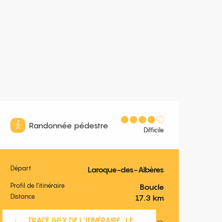
Randonnée pédestre
Difficile
Départ
Laroque-des-Albères
Informations pratiques
Profil de l’itinéraire
Boucle
Distance
17.3 km
Documentation
TRACÉ GPX DE L'ITINÉRAIRE : LE