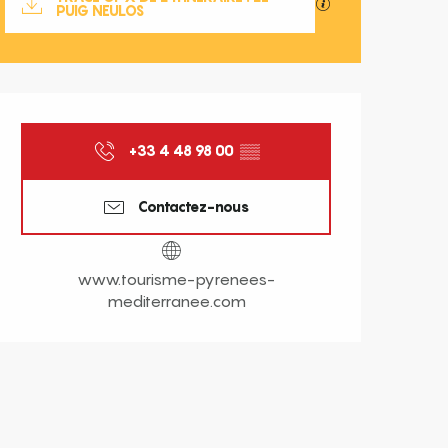
SECTIONS.TOURISM
PUIG NEULOS
Ouverture et coordonnées
+33 4 48 98 00
▒▒
Contactez-nous
www.tourisme-pyrenees-
mediterranee.com