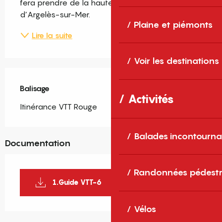
fera prendre de la hauteur sur le village 
d’Argelès-sur-Mer.
Plaine et piémonts
Lire la suite
Voir les destinations
Balisage
Activités
Itinérance VTT Rouge
Balades incontourna
Documentation
Randonnées pédestr
1.Guide VTT-6
Vélos