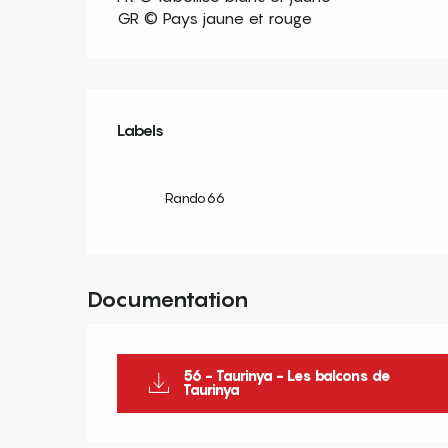
GR © Pays jaune et rouge
Offres de prestation
Labels
Labels
Rando66
Documentation
56 - Taurinya - Les balcons de
Taurinya