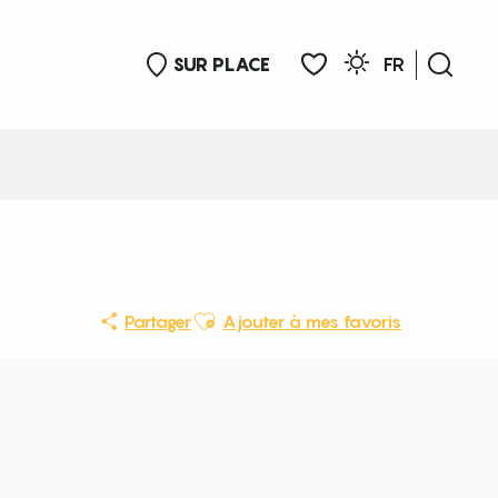
SUR PLACE
FR
Rech
Voir les favoris
Ajouter aux favoris
Partager
Ajouter à mes favoris