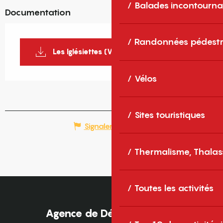
Balades incontourna
Documentation
Randonnées pédestr
Les Iglésiettes (VTT 38)_1
Vélos
Sites touristiques
Signaler une erreur
Thermalisme, Thalas
Toutes les activités
Agence de Développement