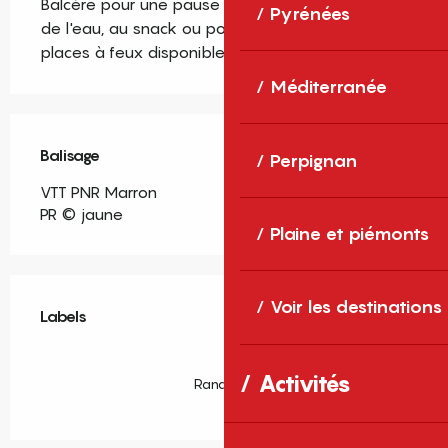
Balcère pour une pause bien méritée au bords 
Pyrénées
de l'eau, au snack ou pour une grillade sur les 
places à feux disponibles.
Méditerranée
Balisage
Perpignan
VTT PNR Marron
PR © jaune
Plaine et piémonts
Offres de prestations
Voir les destinations
Labels
Labels
Activités
Rando66