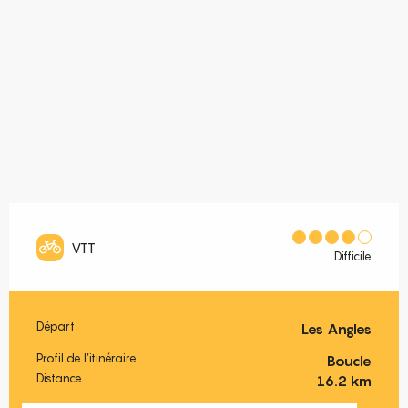
VTT
Difficile
Départ
Les Angles
Informations pratiques
Profil de l’itinéraire
Boucle
Distance
16.2 km