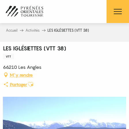
Aller
au
contenu
principal
Accueil
Activités
LES IGLÉSIETTES (VTT 38)
LES IGLÉSIETTES (VTT 38)
VTT
66210 Les Angles
M'y rendre
Ajouter aux favoris
Partager